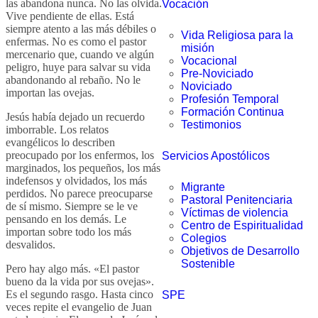
las abandona nunca. No las olvida.
Vocación
Vive pendiente de ellas. Está
siempre atento a las más débiles o
Vida Religiosa para la
enfermas. No es como el pastor
misión
mercenario que, cuando ve algún
Vocacional
peligro, huye para salvar su vida
Pre-Noviciado
abandonando al rebaño. No le
Noviciado
importan las ovejas.
Profesión Temporal
Formación Continua
Jesús había dejado un recuerdo
Testimonios
imborrable. Los relatos
evangélicos lo describen
preocupado por los enfermos, los
Servicios Apostólicos
marginados, los pequeños, los más
indefensos y olvidados, los más
Migrante
perdidos. No parece preocuparse
Pastoral Penitenciaria
de sí mismo. Siempre se le ve
Víctimas de violencia
pensando en los demás. Le
Centro de Espiritualidad
importan sobre todo los más
Colegios
desvalidos.
Objetivos de Desarrollo
Sostenible
Pero hay algo más. «El pastor
bueno da la vida por sus ovejas».
Es el segundo rasgo. Hasta cinco
SPE
veces repite el evangelio de Juan