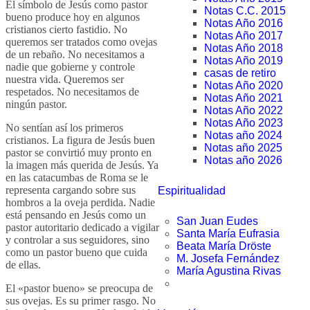
El símbolo de Jesús como pastor
Notas C.C. 2015
bueno produce hoy en algunos
Notas Año 2016
cristianos cierto fastidio. No
Notas Año 2017
queremos ser tratados como ovejas
Notas Año 2018
de un rebaño. No necesitamos a
Notas Año 2019
nadie que gobierne y controle
casas de retiro
nuestra vida. Queremos ser
Notas Año 2020
respetados. No necesitamos de
Notas Año 2021
ningún pastor.
Notas Año 2022
Notas Año 2023
No sentían así los primeros
Notas año 2024
cristianos. La figura de Jesús buen
Notas año 2025
pastor se convirtió muy pronto en
Notas año 2026
la imagen más querida de Jesús. Ya
en las catacumbas de Roma se le
representa cargando sobre sus
Espiritualidad
hombros a la oveja perdida. Nadie
está pensando en Jesús como un
San Juan Eudes
pastor autoritario dedicado a vigilar
Santa María Eufrasia
y controlar a sus seguidores, sino
Beata María Dröste
como un pastor bueno que cuida
M. Josefa Fernández
de ellas.
María Agustina Rivas
El «pastor bueno» se preocupa de
sus ovejas. Es su primer rasgo. No