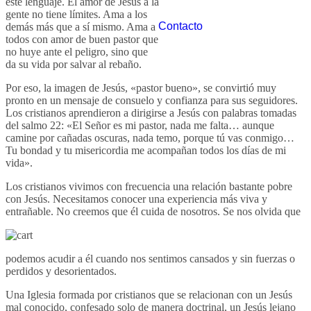
este lenguaje. El amor de Jesús a la
gente no tiene límites. Ama a los
Contacto
demás más que a sí mismo. Ama a
todos con amor de buen pastor que
no huye ante el peligro, sino que
da su vida por salvar al rebaño.
Por eso, la imagen de Jesús, «pastor bueno», se convirtió muy
pronto en un mensaje de consuelo y confianza para sus seguidores.
Los cristianos aprendieron a dirigirse a Jesús con palabras tomadas
del salmo 22: «El Señor es mi pastor, nada me falta… aunque
camine por cañadas oscuras, nada temo, porque tú vas conmigo…
Tu bondad y tu misericordia me acompañan todos los días de mi
vida».
Los cristianos vivimos con frecuencia una relación bastante pobre
con Jesús. Necesitamos conocer una experiencia más viva y
entrañable. No creemos que él cuida de nosotros. Se nos olvida que
podemos acudir a él cuando nos sentimos cansados y sin fuerzas o
perdidos y desorientados.
Una Iglesia formada por cristianos que se relacionan con un Jesús
mal conocido, confesado solo de manera doctrinal, un Jesús lejano