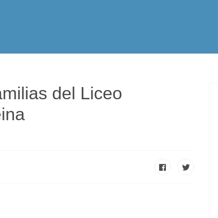
tualidad
Vocación
Servicios Apostólicos
SPE
amilias del Liceo
eina