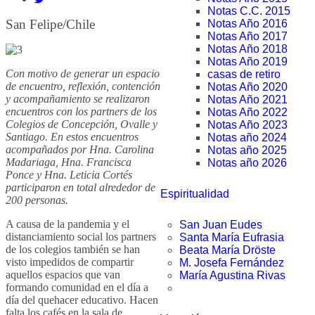
Notas C.C. 2015
San Felipe/Chile
Notas Año 2016
Notas Año 2017
Notas Año 2018
Notas Año 2019
Con motivo de generar un espacio
casas de retiro
de encuentro, reflexión, contención
Notas Año 2020
y acompañamiento se realizaron
Notas Año 2021
encuentros con los partners de los
Notas Año 2022
Colegios de Concepción, Ovalle y
Notas Año 2023
Santiago. En estos encuentros
Notas año 2024
acompañados por Hna. Carolina
Notas año 2025
Madariaga, Hna. Francisca
Notas año 2026
Ponce y Hna. Leticia Cortés
participaron en total alrededor de
Espiritualidad
200 personas.
A causa de la pandemia y el
San Juan Eudes
distanciamiento social los partners
Santa María Eufrasia
de los colegios también se han
Beata María Dröste
visto impedidos de compartir
M. Josefa Fernández
aquellos espacios que van
María Agustina Rivas
formando comunidad en el día a
día del quehacer educativo. Hacen
falta los cafés en la sala de