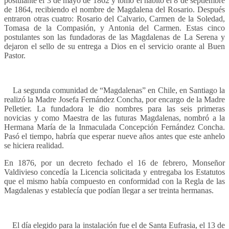
postulante el 3 de mayo de 1862 y tomo el hábito el 8 de septiembre
de 1864, recibiendo el nombre de Magdalena del Rosario. Después
entraron otras cuatro: Rosario del Calvario, Carmen de la Soledad,
Tomasa de la Compasión, y Antonia del Carmen. Estas cinco
postulantes son las fundadoras de las Magdalenas de La Serena y
dejaron el sello de su entrega a Dios en el servicio orante al Buen
Pastor.
La segunda comunidad de “Magdalenas” en Chile, en Santiago la
realizó la Madre Josefa Fernández Concha, por encargo de la Madre
Pelletier. La fundadora le dio nombres para las seis primeras
novicias y como Maestra de las futuras Magdalenas, nombró a la
Hermana María de la Inmaculada Concepción Fernández Concha.
Pasó el tiempo, habría que esperar nueve años antes que este anhelo
se hiciera realidad.
En 1876, por un decreto fechado el 16 de febrero, Monseñor
Valdivieso concedía la Licencia solicitada y entregaba los Estatutos
que el mismo había compuesto en conformidad con la Regla de las
Magdalenas y establecía que podían llegar a ser treinta hermanas.
El día elegido para la instalación fue el de Santa Eufrasia, el 13 de