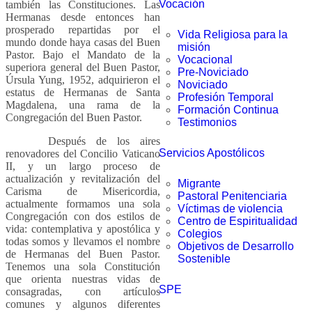
Vocación
también las Constituciones. Las
Hermanas desde entonces han
prosperado repartidas por el
Vida Religiosa para la
mundo donde haya casas del Buen
misión
Pastor. Bajo el Mandato de la
Vocacional
superiora general del Buen Pastor,
Pre-Noviciado
Úrsula Yung, 1952, adquirieron el
Noviciado
estatus de Hermanas de Santa
Profesión Temporal
Magdalena, una rama de la
Formación Continua
Congregación del Buen Pastor.
Testimonios
Después de los aires
Servicios Apostólicos
renovadores del Concilio Vaticano
II, y un largo proceso de
actualización y revitalización del
Migrante
Carisma de Misericordia,
Pastoral Penitenciaria
actualmente formamos una sola
Víctimas de violencia
Congregación con dos estilos de
Centro de Espiritualidad
vida: contemplativa y apostólica y
Colegios
todas somos y llevamos el nombre
Objetivos de Desarrollo
de Hermanas del Buen Pastor.
Sostenible
Tenemos una sola Constitución
que orienta nuestras vidas de
SPE
consagradas, con artículos
comunes y algunos diferentes