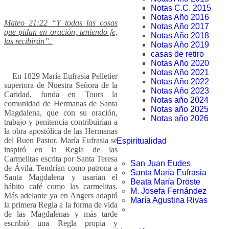
Notas C.C. 2015
Notas Año 2016
Mateo 21:22 “Y todas las cosas
Notas Año 2017
que pidan en oración, teniendo fe,
Notas Año 2018
las recibirán”.
Notas Año 2019
casas de retiro
Notas Año 2020
Notas Año 2021
En 1829 María Eufrasia Pelletier
Notas Año 2022
superiora de Nuestra Señora de la
Notas Año 2023
Caridad, funda en Tours la
Notas año 2024
comunidad de Hermanas de Santa
Notas año 2025
Magdalena, que con su oración,
Notas año 2026
trabajo y penitencia contribuirían a
la obra apostólica de las Hermanas
del Buen Pastor. María Eufrasia se
Espiritualidad
inspiró en la Regla de las
Carmelitas escrita por Santa Teresa
San Juan Eudes
de Ávila. Tendrían como patrona a
Santa María Eufrasia
Santa Magdalena y usarían el
Beata María Dröste
hábito café como las carmelitas.
M. Josefa Fernández
Más adelante ya en Angers adaptó
María Agustina Rivas
la primera Regla a la forma de vida
de las Magdalenas y más tarde
escribió una Regla propia y