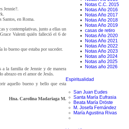
Notas C.C. 2015
es Jennie?.
Notas Año 2016
rk.
Notas Año 2017
os Santos, en Roma.
Notas Año 2018
Notas Año 2019
s y contemplativas, junto a ellas un
casas de retiro
race Valenti quién falleció el 6 de
Notas Año 2020
Notas Año 2021
Notas Año 2022
ía lo bueno que estaba por suceder.
Notas Año 2023
Notas año 2024
Notas año 2025
Notas año 2026
s a la familia de Jennie y de manera
do abrazo en el amor de Jesús.
Espiritualidad
rir aquello bueno y bello que esta
San Juan Eudes
Santa María Eufrasia
Hna. Carolina Madariaga M.
Beata María Dröste
M. Josefa Fernández
María Agustina Rivas