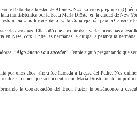
a Jennie Battablia a la edad de 91 años. Nos podemos preguntar ¿Quién 
 falla multisistémica por la beata María Dröste, en la ciudad de New Yo
upuesto milagro no fue aceptado por la Congregación para la Causa de l
ace dos semanas. Ella soñó que encontraba a varias hermanas apostólica
ia en New York. Entre las hermanas le dirigía la palabra la hermana G
adoras:
"Algo bueno va a suceder"
. Jennie siguió preguntando que ser
amilia por unos años, ahora fue llamada a la casa del Padre. Nos unimo
e su madre. Creemos que su encuentro con María Dröste fue de un profun
sformando la Congregación del Buen Pastor, impulsándonos a descub