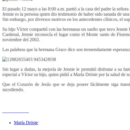
El pasado 12 mayo a las 8:00 a.m. partió a la casa del padre la señor
Jennie es la persona quien dio testimonio de haber sido sanada de una
Sin embargo, por diversos motivos en los antecedentes clínicos, el s
Su hijo Víctor compartió con las hermanas un sueño que tuvo Jennie h
Cardenal, Jennie reconocía el lugar como el Monte santo de Florenc
noviembre del 2002.
Las palabras que la hermana Grace dice son tremendamente esperanz
Sin lugar a dudas, la mejoría de Jennie le permitió disfrutar a su f
especial a Víctor su hijo, quien pidió a María Dröste por la salud d
Que el Corazón de Jesús que se deja poseer fácilmente siga tran
sucediendo.
Notas anteriores
María Dröste