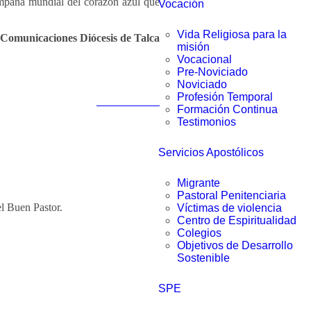
ampaña mundial del corazón azul que
Vocación
Vida Religiosa para la
Comunicaciones Diócesis de Talca
misión
Vocacional
Pre-Noviciado
Noviciado
Profesión Temporal
Notas anteriores
Formación Continua
Testimonios
Servicios Apostólicos
Migrante
Pastoral Penitenciaria
l Buen Pastor.
Víctimas de violencia
Centro de Espiritualidad
Colegios
Objetivos de Desarrollo
Sostenible
SPE