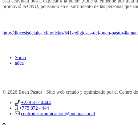
esta actividad busca explicar a la gente: ¿Qué se entiende por tra
promovió la ONU, pensando en el sufrimiento de las personas que son 
http://diocesisdetalca.cl/noticias/541-religiosas-del-buen-pastor-lla
Sonia
talca
© 2026 Buen Pastor · Sitio web creado y optimizado por el Centro d
+228 872 4444
+775 872 4444
centrodecomunicacion@buenpastor.cl