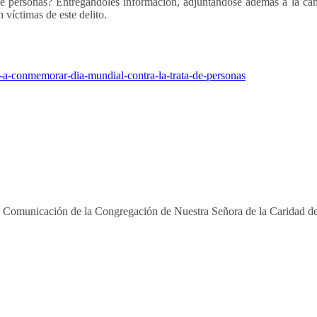
ta de personas? Entregándoles información, adjuntándose además a la c
víctimas de este delito.
man-a-conmemorar-dia-mundial-contra-la-trata-de-personas
e Comunicación de la Congregación de Nuestra Señora de la Caridad de