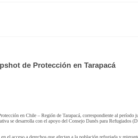
pshot de Protección en Tarapacá
otección en Chile – Región de Tarapacá, correspondiente al período ju
tiva se desarrolla con el apoyo del Consejo Danés para Refugiados (
 en el acceso a derechos que afectan a la población refugiada y migrante