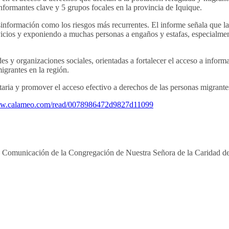
informantes clave y 5 grupos focales en la provincia de Iquique.
desinformación como los riesgos más recurrentes. El informe señala que l
rvicios y exponiendo a muchas personas a engaños y estafas, especialme
y organizaciones sociales, orientadas a fortalecer el acceso a informac
igrantes en la región.
aria y promover el acceso efectivo a derechos de las personas migrante
ww.calameo.com/read/0078986472d9827d11099
e Comunicación de la Congregación de Nuestra Señora de la Caridad de