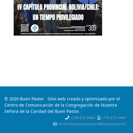
© 2026 Buen Pastor · Sitio web creado y optimizado por el
Centro de Comunicación de la Congregación de Nuestra
Señora de la Caridad del Buen Pastor.
+228 872 4444
+775 872 4444
centrodecomunicacion@buenpastor.cl