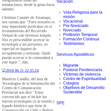
fotografíaron todas las
Vocación
instalaciones, desde la gruta hacia
adentro.
Vida Religiosa para la
misión
Christian Canales de Teramaps,
Vocacional
nos cuenta que
“Para nosotros es
Pre-Noviciado
muy importante participar en el
Noviciado
levantamiento del Recorrido
Profesión Temporal
Virtual de este hermoso templo.
Formación Continua
Nos es prescindible acercar la
Testimonios
tecnología a las personas, en
especial en lugares de
recogimiento y armonía. Ojalá
Servicios Apostólicos
pueda acercar a la comunidad a
este lugar.”,
dijo.
Migrante
Pastoral Penitenciaria
Víctimas de violencia
Centro de Espiritualidad
Mauricio Castillo, del área de
Colegios
Tecnologías de la Información del
Objetivos de Desarrollo
Centro de Comunicación
Sostenible
Provincial nos dice
“Estoy
convencido que el incluir las
nuevas tecnologías en la misión y
SPE
legado histórico que tiene la
Congregación en Chile y Bolivia,